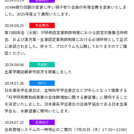
JONM発行回数の変更に伴い冊子有り会員の年度会費を変更いたしま
した。2025年度より適用いたします。
2024.08.23
年会案内
第70回年会（大阪）が研修認定薬剤師制度における認定対象集合研修
会、および漢方薬・生薬認定薬剤師制度における必須研修として正式
に承認されました。併せて、プログラムも公開しておりますのでご確
認ください。
2024.08.06
学会誌
生薬学雑誌最新号目次を掲載しました
2024.07.26
INFO
日本薬系学会連合は、生物科学学会連合などが中心となって提案する
「科学研究費助成事業の全体額増加に関する要望書」に賛同すること
を決定いたしました。日本薬系学会連合の会員学協会である日本生薬
学会も、本要望書に賛同いたします。
2024.07.23
会員向け
会員管理システムの一時停止のご案内（7月25日（木）17:30～22:00）