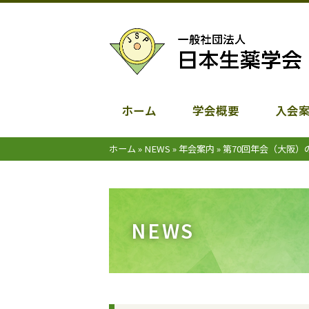
ホーム
学会概要
入会
ホーム
»
NEWS
»
年会案内
»
第70回年会（大阪）
NEWS